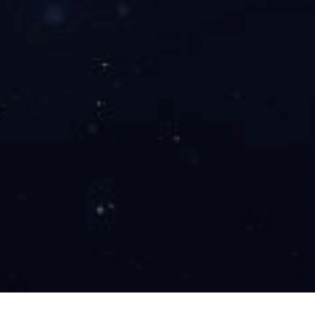
网站二维码
扫一扫进入网站
微信公众号
扫一扫关注微信公众号
ONLINE MESSAGE
联系方式
留言应用名称：
客户留言
描述：
*
留言内容：
姓名：