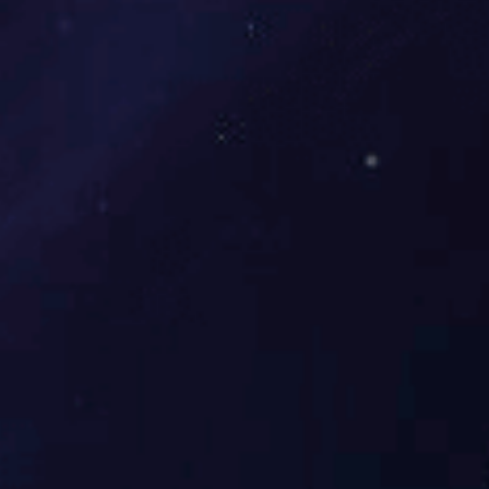
抗击疫情
心怀公益
×