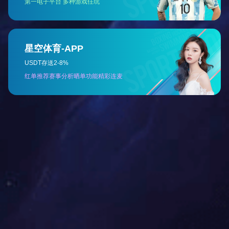
2016-2017年度龙岩市守合同重信用企业
2018-2019龙岩上守合同重信用企业
2013年度龙岩市建筑业先进企业
2014-2015年龙岩市建筑业先进企业
2016-2017年龙岩市建筑业先进企业
2019年度重点建筑企业
2020年度重点建筑企业
2021年度优秀建筑施工企业
水利安全生产标准化
2017年度“纳税大户”称号
2018年度“纳税大户”称号
2019年度“纳税大户”称号