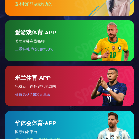
目喜获“闽江杯”优质专业工程
上一个
:
品沪悟浙 游人间仙境
下一个
:
我司在2022年度水利建设市场主体信用评价公告等级
为施工类AAA级
上一个
:
品沪悟浙 游人间仙境
下一个
:
我司在2022年度水利建设市场主体信用评价公告等级
为施工类AAA级
CONTACT INFORMATION
联系方式
福建省龙岩市新罗区东肖镇龙腾南路14号珠江大厦7层701室
0597-2336139
382955834@qq.com
WEBSITE QR CODE