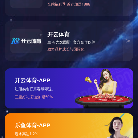
米兰体育-米兰(中国) 业绩
公路工程业绩
电力工程业绩
水利工程业绩
房建工程业绩
业绩展示
新闻中心

公司新闻
业内动态
米兰体育-米兰(中国)

联系方式
客户留言
seo标签
企业业绩
CONTACT INFORMATION
联系方式
福建省龙岩市新罗区东肖镇龙腾南路14号珠江大厦7层701室
0597-2336139