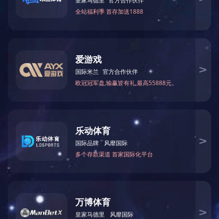
首页
公司简介
荣誉资质
企业资质
企业专利
企业荣誉
企业业绩
米兰体育-米兰(中国) 业绩
公路工程业绩
电力工程业绩
水利工程业绩
房建工程业绩
业绩展示
新闻中心
公司新闻
业内动态
米兰体育-米兰(中国)
联系方式
客户留言

首页
公司简介
荣誉资质

企业资质
企业专利
企业荣誉
企业业绩
