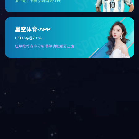
姓名：
性别：
男
女
手机：
电话：
传真：
邮箱：
地址：
邮编：
*
验证码：