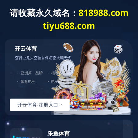
首页
公司简介
荣誉资质

荣誉资质
企业资质
企业专利
企业荣誉
企业业绩

企业业绩
米兰体育-米兰(中国) 业绩
公路工程业绩